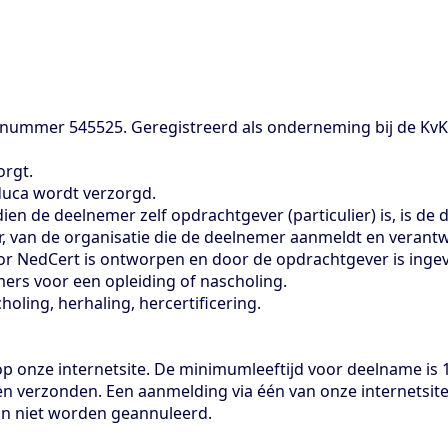
 nummer 545525. Geregistreerd als onderneming bij de K
orgt.
educa wordt verzorgd.
en de deelnemer zelf opdrachtgever (particulier) is, is de 
, van de organisatie die de deelnemer aanmeldt en verantwo
r NedCert is ontworpen en door de opdrachtgever is ingev
rs voor een opleiding of nascholing.
oling, herhaling, hercertificering.
 onze internetsite. De minimumleeftijd voor deelname is 1
n verzonden. Een aanmelding via één van onze internetsite
kan niet worden geannuleerd.