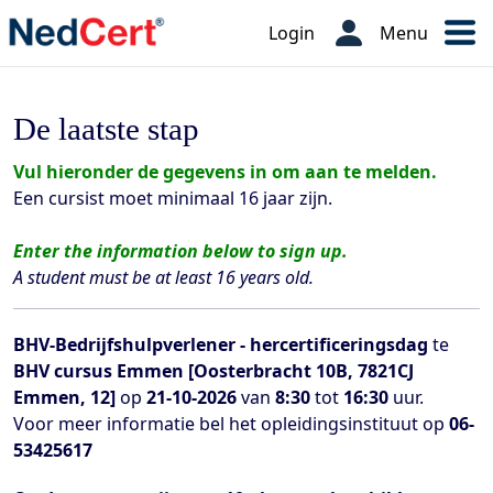
Login
Menu
De laatste stap
Vul hieronder de gegevens in om aan te melden.
Een cursist moet minimaal 16 jaar zijn.
Enter the information below to sign up.
A student must be at least 16 years old.
BHV-Bedrijfshulpverlener - hercertificeringsdag
te
BHV cursus Emmen [Oosterbracht 10B, 7821CJ
Emmen, 12]
op
21-10-2026
van
8:30
tot
16:30
uur.
Voor meer informatie bel het opleidingsinstituut op
06-
53425617