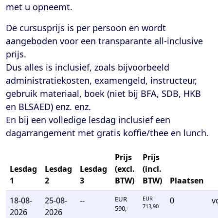
met u opneemt.
De cursusprijs is per persoon en wordt
aangeboden voor een transparante
all-inclusive
prijs
.
Dus alles is inclusief, zoals bijvoorbeeld
administratiekosten, examengeld, instructeur,
gebruik materiaal, boek (niet bij BFA, SDB, HKB
en BLSAED) enz. enz.
En bij een volledige lesdag inclusief een
dagarrangement met gratis koffie/thee en lunch.
Prijs
Prijs
Lesdag
Lesdag
Lesdag
(excl.
(incl.
1
2
3
BTW)
BTW)
Plaatsen
EUR
EUR
18-08-
25-08-
--
0
v
713,90
590,-
2026
2026