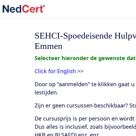
SEHCI-Spoedeisende Hulpver
Emmen
Selecteer hieronder de gewenste da
Click for English >>
Door op "aanmelden" te klikken gaat 
lestijden
.
Zijn er geen cursussen beschikbaar? S
De cursusprijs is per persoon en word
Dus alles is inclusief, zoals bijvoorbee
HKB en BLSAED) enz. enz.