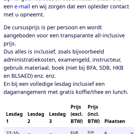
een
e-mail
en wij zorgen dat een opleider contact
met u opneemt.
De cursusprijs is per persoon en wordt
aangeboden voor een transparante
all-inclusive
prijs
.
Dus alles is inclusief, zoals bijvoorbeeld
administratiekosten, examengeld, instructeur,
gebruik materiaal, boek (niet bij BFA, SDB, HKB
en BLSAED) enz. enz.
En bij een volledige lesdag inclusief een
dagarrangement met gratis koffie/thee en lunch.
Prijs
Prijs
Lesdag
Lesdag
Lesdag
(excl.
(incl.
1
2
3
BTW)
BTW)
Plaatsen
EUR
EUR
27-10-
--
--
6
a