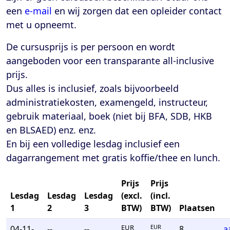
een
e-mail
en wij zorgen dat een opleider contact
met u opneemt.
De cursusprijs is per persoon en wordt
aangeboden voor een transparante
all-inclusive
prijs
.
Dus alles is inclusief, zoals bijvoorbeeld
administratiekosten, examengeld, instructeur,
gebruik materiaal, boek (niet bij BFA, SDB, HKB
en BLSAED) enz. enz.
En bij een volledige lesdag inclusief een
dagarrangement met gratis koffie/thee en lunch.
Prijs
Prijs
Lesdag
Lesdag
Lesdag
(excl.
(incl.
1
2
3
BTW)
BTW)
Plaatsen
EUR
EUR
04-11-
--
--
8
a